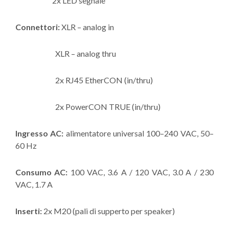
2x LED segnale
Connettori:
XLR – analog in
XLR – analog thru
2x RJ45 EtherCON (in/thru)
2x PowerCON TRUE (in/thru)
Ingresso AC:
alimentatore universal 100–240 VAC, 50–
60 Hz
Consumo AC:
100 VAC, 3.6 A / 120 VAC, 3.0 A / 230
VAC, 1.7 A
Inserti:
2x M20 (pali di supperto per speaker)