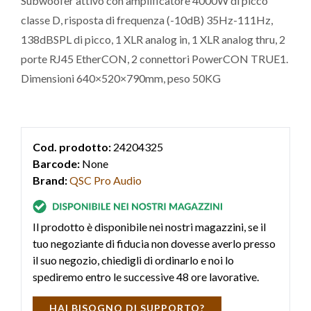
Subwoofer attivo con amplificatore 4000W di picco
classe D, risposta di frequenza (-10dB) 35Hz-111Hz,
138dBSPL di picco, 1 XLR analog in, 1 XLR analog thru, 2
porte RJ45 EtherCON, 2 connettori PowerCON TRUE1.
Dimensioni 640×520×790mm, peso 50KG
Cod. prodotto:
24204325
Barcode:
None
Brand:
QSC Pro Audio
Il prodotto è disponibile nei nostri magazzini, se il
tuo negoziante di fiducia non dovesse averlo presso
il suo negozio, chiedigli di ordinarlo e noi lo
spediremo entro le successive 48 ore lavorative.
HAI BISOGNO DI SUPPORTO?