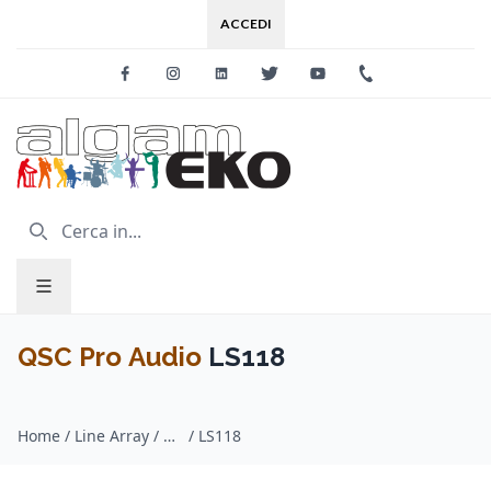
ACCEDI
Facebook
Instagram
Linkedin
Twitter
Youtube
+39 0733 227
QSC Pro Audio
LS118
Home
/
Line Array / QSC Pro Audio
/
LS118