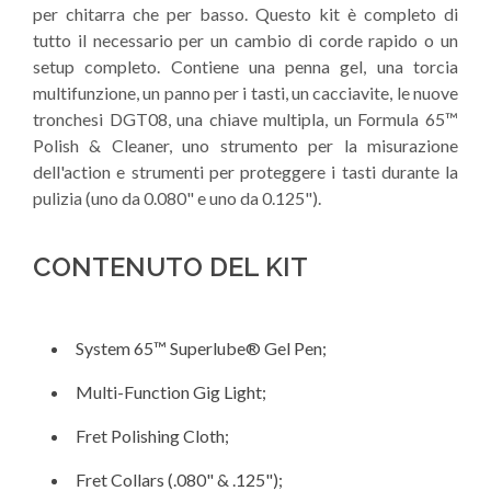
per chitarra che per basso. Questo kit è completo di
tutto il necessario per un cambio di corde rapido o un
setup completo. Contiene una penna gel, una torcia
multifunzione, un panno per i tasti, un cacciavite, le nuove
tronchesi DGT08, una chiave multipla, un Formula 65™
Polish & Cleaner, uno strumento per la misurazione
dell'action e strumenti per proteggere i tasti durante la
pulizia (uno da 0.080" e uno da 0.125").
CONTENUTO DEL KIT
System 65™ Superlube® Gel Pen;
Multi-Function Gig Light;
Fret Polishing Cloth;
Fret Collars (.080" & .125");