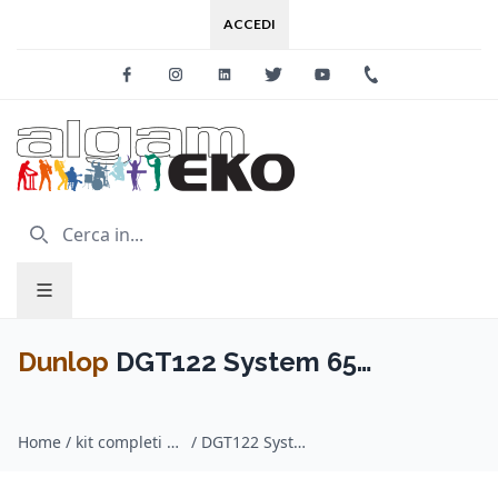
ACCEDI
Facebook
Instagram
Linkedin
Twitter
Youtube
+39 0733 227
Dunlop
DGT122 System 65
Universal Complete Guitar & Bass
Home
/
kit completi per chitarra / Dunlop
/
DGT122 System 65 Universal Complete Guitar & Bass Setup Tool Kit
Setup Tool Kit