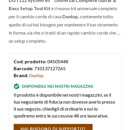
DGT122 System 65™ Universal Complete Guitar &
Bass Setup Tool Kit
è il nuovo kit universale completo
per il cambio corde di casa
Dunlop
, contenente tutto
quello di cui hai bisogno per mantenere il tuo strumento
in forma, sia che si tratti di un rapido cambio corde che di
un setup completo.
Cod. prodotto:
04505448
Barcode:
710137127265
Brand:
Dunlop
Il prodotto è disponibile nei nostri magazzini, se il
tuo negoziante di fiducia non dovesse averlo presso
il suo negozio, chiedigli di ordinarlo e noi lo
spediremo entro le successive 48 ore lavorative.
HAI BISOGNO DI SUPPORTO?