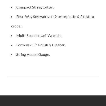
Compact String Cutter;
Four-Way Screwdriver (2 teste piatte & 2 teste a
croce);
Multi-Spanner Uni-Wrench;
Formula 65™ Polish & Cleaner;
String Action Gauge.
Footer