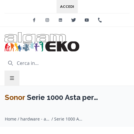
ACCEDI
Facebook
Instagram
Linkedin
Twitter
Youtube
+39 0733 227
Sonor
Serie 1000 Asta per
Charleston
Home
/
hardware - aste - supporti per batteria / Sonor
/
Serie 1000 Asta per Charleston