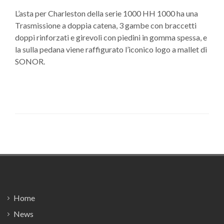
L’asta per Charleston della serie 1000 HH 1000 ha una
Trasmissione a doppia catena, 3 gambe con braccetti
doppi rinforzati e girevoli con piedini in gomma spessa, e
la sulla pedana viene raffigurato l’iconico logo a mallet di
SONOR.
Footer
Home
News