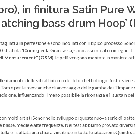
oro), in finitura Satin Pure
Matching bass drum Hoop’ 
agliati alla perfezione e sono incollati con il tipico processo Sonor
10
strati da
10mm
(per la Grancassa) sono assemblati con legno di
ll Measurement
" (
OSM
), le pelli vengono montate in maniera ot
llentamento delle viti all’interno dei blocchetti di ogni fusto, vie
 Tom e per le meccaniche di ancoraggio delle gambe dei Timpani: 
ecisione, influenzando il meno possibile la risonanza e il sustain d
 molti artisti Sonor nello sviluppo di questa nuova serie di batteri
le basse, medie e alte frequenze. Nei test abbiamo provato diversi ti
lla è risultata una chiara vincitrice in tutte le situazioni. Quindi si