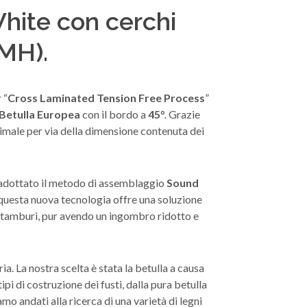
 White con cerchi
(MH).
 “
Cross Laminated Tension Free Process
”
Betulla Europea
con il bordo a
45°
. Grazie
timale per via della dimensione contenuta dei
ne adottato il metodo di assemblaggio
Sound
questa nuova tecnologia offre una soluzione
ei tamburi, pur avendo un ingombro ridotto e
a. La nostra scelta è stata la betulla a causa
pi di costruzione dei fusti, dalla pura betulla
amo andati alla ricerca di una varietà di legni