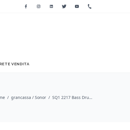
Facebook
Instagram
Linkedin
Twitter
Youtube
+39 0733 2271
RETE VENDITA
me
/
grancassa / Sonor
/
SQ1 2217 Bass Drum NM-MH Birch #SPW