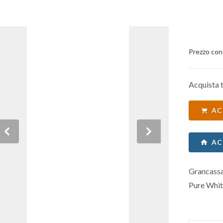
Prezzo con
Acquista t
AC
Previous
Next
AC
Grancassa 
Pure Whit