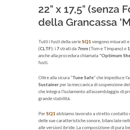
22" x 17,5" (senza F
della Grancassa ‘
Tutti i fusti della serie
SQ1
vengono misurati e t
(
CLTF
): i
7
strati da
7mm
(Tom e Timpano) o
anche alla procedura chiamata "
Optimum She
fusti.
Oltre alla sicura “
Tune Safe
” che impedisce l'a
Sustainer
per la meccanica di sospensione dei
che integra l’isolamento all’assemblaggio di pr
grande stabilità.
Per
SQ1
abbiamo lavorato a stretto contatto con
delle sue caratteristiche sonore, bilanciate nel
alle versioni ibride. La composizione di pura betu