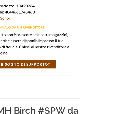
rodotto:
10490264
e:
4044661745463
Sonor
otto non è presente nei nostri magazzini,
ebbe essere disponibile presso il tuo
di fiducia. Chiedi al nostro rivenditore a
icino.
 BISOGNO DI SUPPORTO?
MH Birch #SPW da