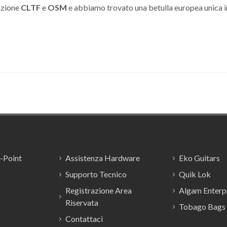
azione
CLTF
e
OSM
e abbiamo trovato una betulla europea unica i
E-Point
Assistenza Hardware
Eko Guitars
Supporto Tecnico
Quik Lok
Registrazione Area
Algam Enterpr
Riservata
Tobago Bags
Contattaci