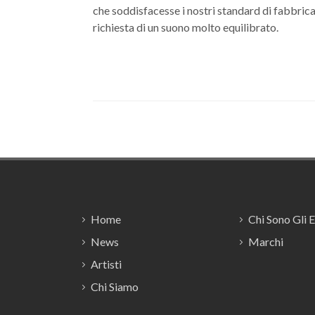
che soddisfacesse i nostri standard di fabbric
richiesta di un suono molto equilibrato.
Footer
Home
Chi Sono Gli 
News
Marchi
Artisti
Chi Siamo