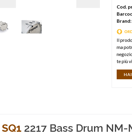
Cod. p
Barcod
Brand:
Il prod
ma potr
negozio 
te più v
HAI
SQ1
2217 Bass Drum NM-