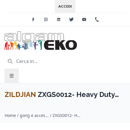
ACCEDI
Facebook
Instagram
Linkedin
Twitter
Youtube
+39 0733 227
ZILDJIAN
ZXGS0012- Heavy Duty
Gong Stand
Home
/
gong e accessori / ZILDJIAN
/
ZXGS0012- Heavy Duty Gong Stand