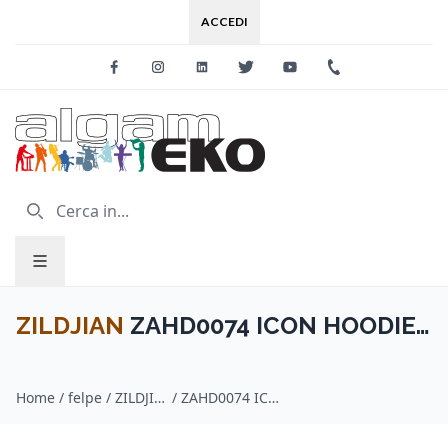
ACCEDI
Facebook
Instagram
Linkedin
Twitter
Youtube
+39 0733 227
ZILDJIAN
ZAHD0074 ICON HOODIE
BLACK XL
Home
/
felpe / ZILDJIAN
/
ZAHD0074 ICON HOODIE BLACK XL