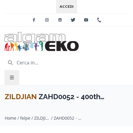
ACCEDI
Facebook
Instagram
Linkedin
Twitter
Youtube
+39 0733 227
ZILDJIAN
ZAHD0052 - 400th
Anniversary Zip Hoodie - M
Home
/
felpe / ZILDJIAN
/
ZAHD0052 - 400th Anniversary Zip Hoodie - M