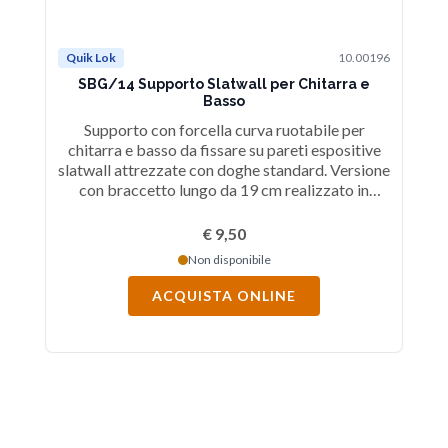
Quik Lok
10.00196
Qu
SBG/14 Supporto Slatwall per Chitarra e
Basso
Supporto con forcella curva ruotabile per
chitarra e basso da fissare su pareti espositive
c
slatwall attrezzate con doghe standard. Versione
sla
con braccetto lungo da 19 cm realizzato in
co
acciaio, finitura nera.
€ 9,50
Non disponibile
ACQUISTA ONLINE