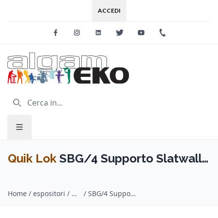
ACCEDI
Facebook
Instagram
Linkedin
Twitter
Youtube
+39 0733 227
Quik Lok
SBG/4 Supporto Slatwall
per Chitarra e Basso
Home
/
espositori / Quik Lok
/
SBG/4 Supporto Slatwall per Chitarra e Basso