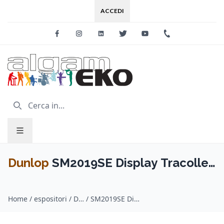
ACCEDI
Facebook
Instagram
Linkedin
Twitter
Youtube
+39 0733 227
Dunlop
SM2019SE Display Tracolle
Shelf Vuoto
Home
/
espositori / Dunlop
/
SM2019SE Display Tracolle Shelf Vuoto