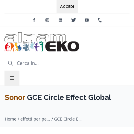
ACCEDI
Facebook
Instagram
Linkedin
Twitter
Youtube
+39 0733 227
Sonor
GCE Circle Effect Global
Home
/
effetti per percussioni / Sonor
/
GCE Circle Effect Global