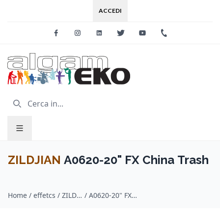
ACCEDI
Facebook
Instagram
Linkedin
Twitter
Youtube
+39 0733 227
ZILDJIAN
A0620-20" FX China Trash
Home
/
effetcs / ZILDJIAN
/
A0620-20" FX China Trash