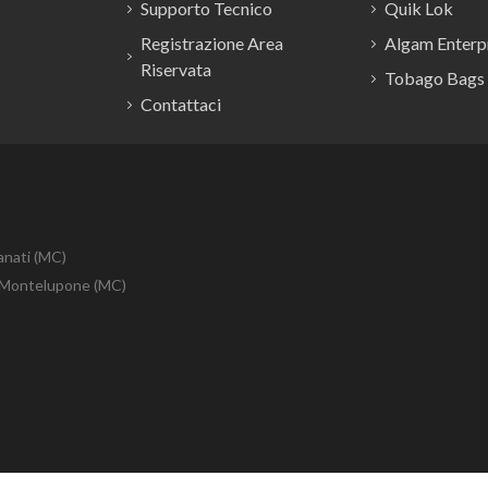
Supporto Tecnico
Quik Lok
Registrazione Area
Algam Enterpr
Riservata
Tobago Bags
Contattaci
anati (MC)
10 Montelupone (MC)