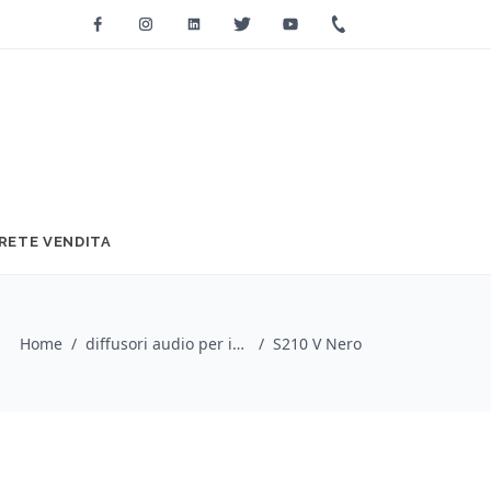
Facebook
Instagram
Linkedin
Twitter
Youtube
+39 0733 2271
RETE VENDITA
Home
/
diffusori audio per installazioni / HK Audio
/
S210 V Nero