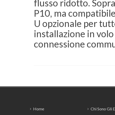
flusso ridotto. Sopr
P10, ma compatibile 
U opzionale per tutt
installazione in vo
connessione commut
Footer
Home
Chi Sono Gli 