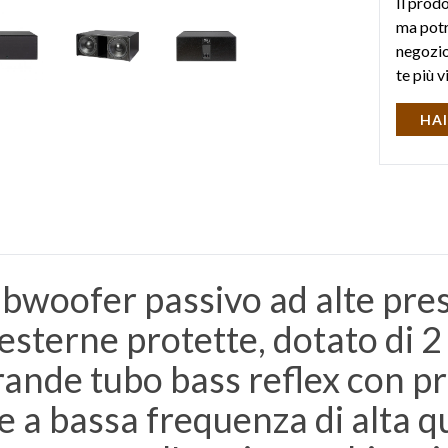
Il prod
ma potr
negozio 
te più v
HAI
bwoofer passivo ad alte pres
e esterne protette, dotato di 
rande tubo bass reflex con p
 a bassa frequenza di alta q