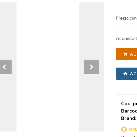
Prezzo con
Acquista t
AC
Previous
Next
AC
Cod. p
Barcod
Brand: