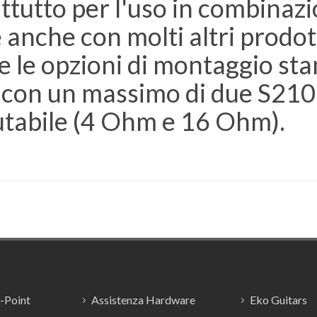
attutto per l'uso in combinaz
anche con molti altri prodot
e le opzioni di montaggio st
lo con un massimo di due S21
abile (4 Ohm e 16 Ohm).
E-Point
Assistenza Hardware
Eko Guitars