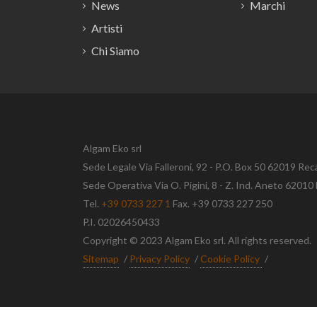
News
Marchi
Artisti
Chi Siamo
Algam Eko srl
Sede Legale Via Falleroni, 92 - P.O. Box 50 62019 Rec
Sede Operativa Via O. Pigini, 8 - Z. Ind. Aneto 620
Tel.
+39 0733 227 1
Fax. +39 0733 227 250
P.I. 02026450433
Copyright © 2023 Algam Eko srl. All rights reserved.
Sitemap
/
Privacy Policy
/
Cookie Policy
/