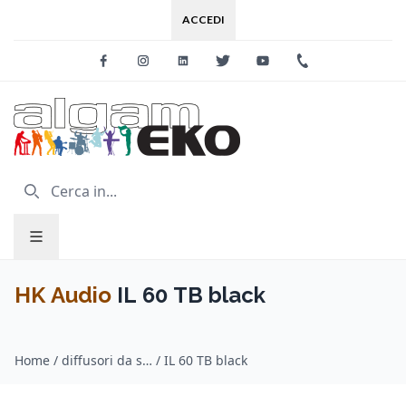
ACCEDI
Facebook
Instagram
Linkedin
Twitter
Youtube
+39 0733 227
HK Audio
IL 60 TB black
Home
/
diffusori da soffitto / HK Audio
/
IL 60 TB black