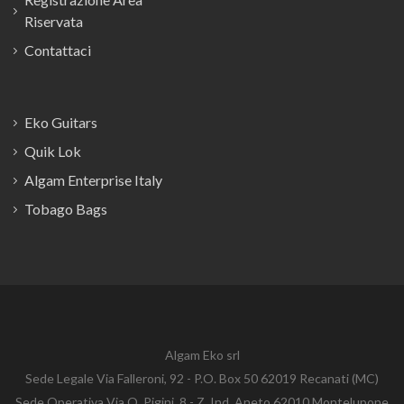
Riservata
Contattaci
Eko Guitars
Quik Lok
Algam Enterprise Italy
Tobago Bags
Algam Eko srl
Sede Legale Via Falleroni, 92 - P.O. Box 50 62019 Recanati (MC)
Sede Operativa Via O. Pigini, 8 - Z. Ind. Aneto 62010 Montelupone