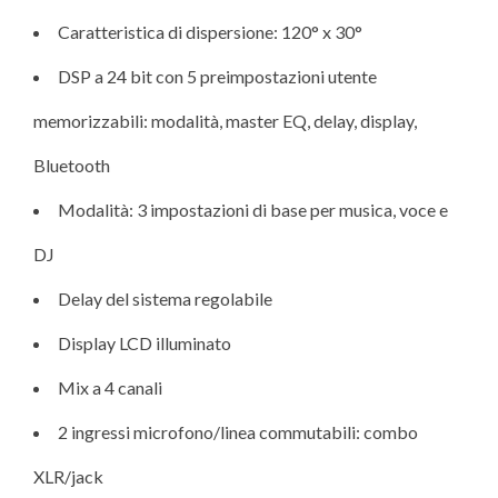
Caratteristica di dispersione: 120° x 30°
DSP a 24 bit con 5 preimpostazioni utente
memorizzabili: modalità, master EQ, delay, display,
Bluetooth
Modalità: 3 impostazioni di base per musica, voce e
DJ
Delay del sistema regolabile
Display LCD illuminato
Mix a 4 canali
2 ingressi microfono/linea commutabili: combo
XLR/jack