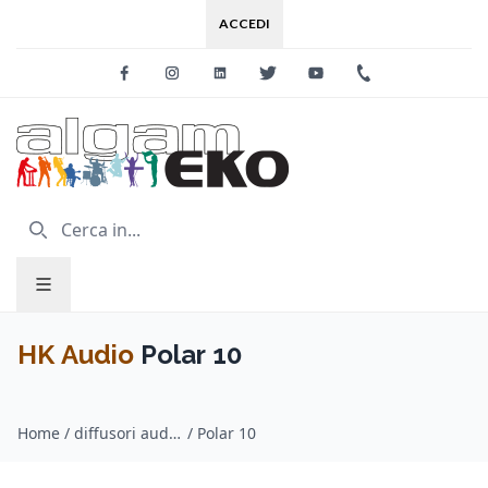
ACCEDI
Facebook
Instagram
Linkedin
Twitter
Youtube
+39 0733 227
HK Audio
Polar 10
Home
/
diffusori audio attivi / HK Audio
/
Polar 10