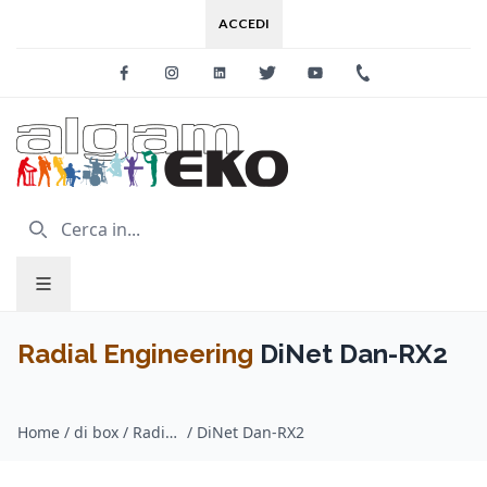
ACCEDI
Facebook
Instagram
Linkedin
Twitter
Youtube
+39 0733 227
Radial Engineering
DiNet Dan-RX2
Home
/
di box / Radial Engineering
/
DiNet Dan-RX2