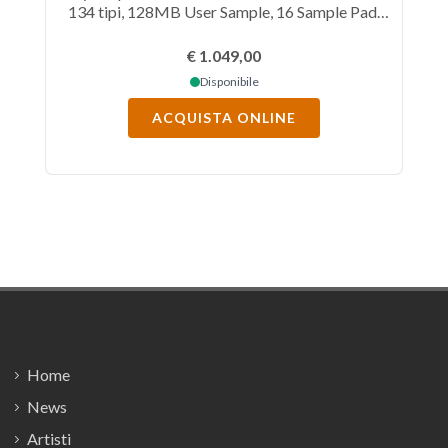
134 tipi, 128MB User Sample, 16 Sample Pad,
Sample Edit, Sequencer, Step Seq., Drum Track,
Arpeggiatore, USB-MIDI; Audio Player/Rec,
€ 1.049,00
MIC/Line In.
Disponibile
ACQUISTA ONLINE
Footer
Home
News
Artisti