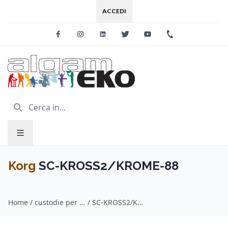
ACCEDI
Facebook
Instagram
Linkedin
Twitter
Youtube
+39 0733 227
Korg
SC-KROSS2/KROME-88
Home
/
custodie per tastiera / Korg
/
SC-KROSS2/KROME-88