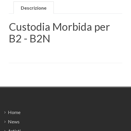
Descrizione
Custodia Morbida per
B2 - B2N
Footer
Home
News
Artisti