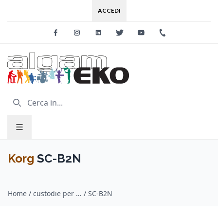
ACCEDI
Facebook
Instagram
Linkedin
Twitter
Youtube
+39 0733 227
Korg
SC-B2N
Home
/
custodie per tastiera / Korg
/
SC-B2N