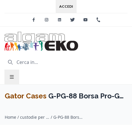
ACCEDI
Facebook
Instagram
Linkedin
Twitter
Youtube
+39 0733 227
Gator Cases
G-PG-88 Borsa Pro-Go
tastiera 88 tasti
Home
/
custodie per tastiera / Gator Cases
/
G-PG-88 Borsa Pro-Go tastiera 88 tasti