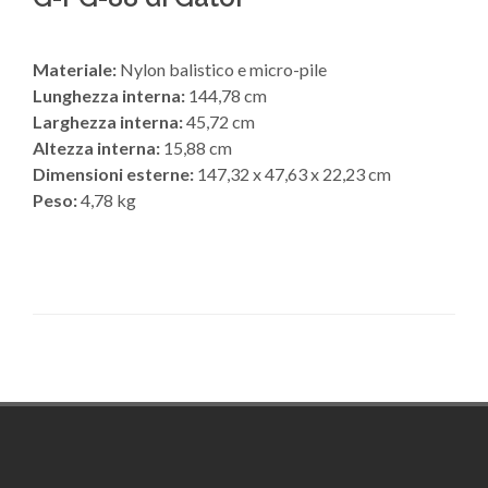
Materiale:
Nylon balistico e micro-pile
Lunghezza interna:
144,78 cm
Larghezza interna:
45,72 cm
Altezza interna:
15,88 cm
Dimensioni esterne:
147,32 x 47,63 x 22,23 cm
Peso:
4,78 kg
Footer