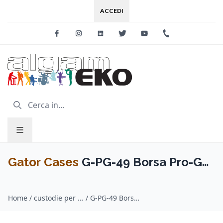
ACCEDI
Facebook
Instagram
Linkedin
Twitter
Youtube
+39 0733 227
Gator Cases
G-PG-49 Borsa Pro-Go
tastiera 49 tasti
Home
/
custodie per tastiera / Gator Cases
/
G-PG-49 Borsa Pro-Go tastiera 49 tasti