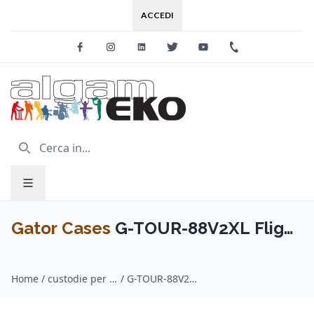
ACCEDI
Facebook
Instagram
Linkedin
Twitter
Youtube
+39 0733 227
Gator Cases
G-TOUR-88V2XL Flight
Case ATA Tastiera 88 tasti Extra
Home
/
custodie per tastiera / Gator Cases
/
G-TOUR-88V2XL Flight Case ATA Tastiera 88 tasti Extra Large con rotelle
Large con rotelle