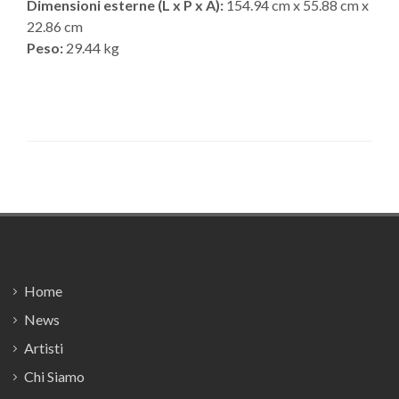
Dimensioni esterne (L x P x A):
154.94 cm x 55.88 cm x
22.86 cm
Peso:
29.44 kg
Footer
Home
News
Artisti
Chi Siamo