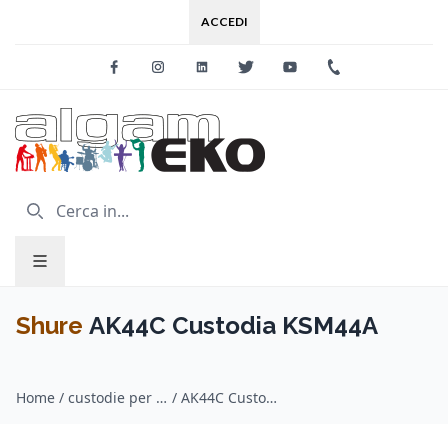
ACCEDI
Facebook
Instagram
Linkedin
Twitter
Youtube
+39 0733 227
Shure
AK44C Custodia KSM44A
Home
/
custodie per microfoni / Shure
/
AK44C Custodia KSM44A