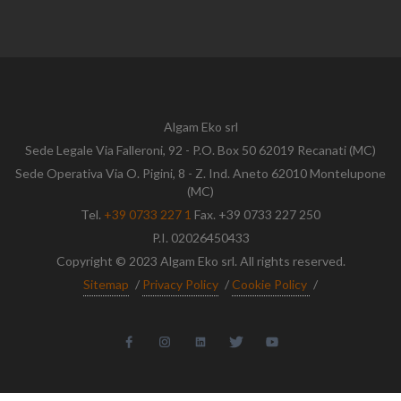
Algam Eko srl
Sede Legale Via Falleroni, 92 - P.O. Box 50 62019 Recanati (MC)
Sede Operativa Via O. Pigini, 8 - Z. Ind. Aneto 62010 Montelupone
(MC)
Tel.
+39 0733 227 1
Fax. +39 0733 227 250
P.I. 02026450433
Copyright © 2023 Algam Eko srl. All rights reserved.
Sitemap
/
Privacy Policy
/
Cookie Policy
/