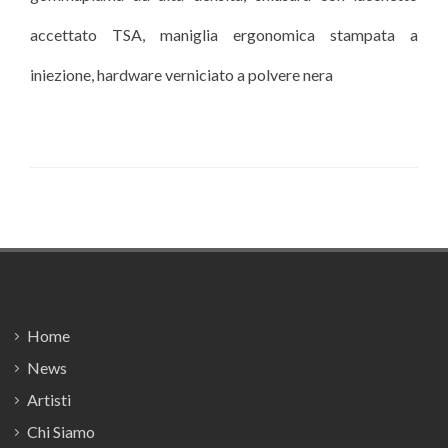
accettato TSA, maniglia ergonomica stampata a
iniezione, hardware verniciato a polvere nera
Footer
Home
News
Artisti
Chi Siamo