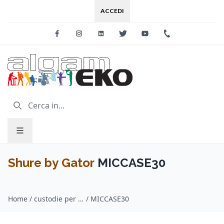
ACCEDI
Facebook
Instagram
Linkedin
Twitter
Youtube
+39 0733 227
Shure by Gator
MICCASE30
Home
/
custodie per microfoni / Shure by Gator
/
MICCASE30