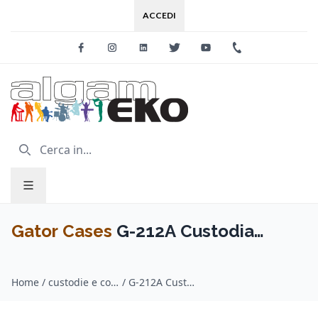
ACCEDI
Facebook
Instagram
Linkedin
Twitter
Youtube
+39 0733 227
Gator Cases
G-212A Custodia
Combo 2x12 con maniglia e rotelle
Home
/
custodie e cover amplificatori / Gator Cases
/
G-212A Custodia Combo 2x12 con maniglia e rotelle