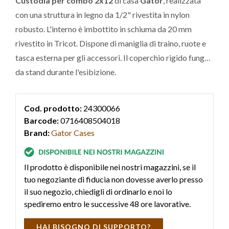
Custodia per combo 2x12
di casa
Gator
, realizzata
con una struttura in legno da 1/2" rivestita in nylon
robusto. L'interno è imbottito in schiuma da 20 mm
rivestito in Tricot. Dispone di maniglia di traino, ruote e
tasca esterna per gli accessori. Il coperchio rigido funge
da stand durante l'esibizione.
Cod. prodotto:
24300066
Barcode:
0716408504018
Brand:
Gator Cases
Il prodotto è disponibile nei nostri magazzini, se il
tuo negoziante di fiducia non dovesse averlo presso
il suo negozio, chiedigli di ordinarlo e noi lo
spediremo entro le successive 48 ore lavorative.
HAI BISOGNO DI SUPPORTO?