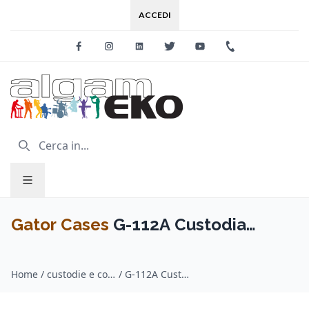
ACCEDI
Facebook
Instagram
Linkedin
Twitter
Youtube
+39 0733 227
Gator Cases
G-112A Custodia
Combo 1x12 con maniglia e rotelle
Home
/
custodie e cover amplificatori / Gator Cases
/
G-112A Custodia Combo 1x12 con maniglia e rotelle