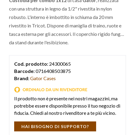
Custodia per combo 1x12
di casa
Gator
, realizzata
con una struttura in legno da 1/2" rivestita in nylon
robusto. L'interno è imbottito in schiuma da 20 mm
rivestito in Tricot. Dispone di maniglia di traino, ruote e
tasca esterna per gli accessori. Il coperchio rigido funge
da stand durante l'esibizione.
Cod. prodotto:
24300065
Barcode:
0716408503875
Brand:
Gator Cases
Il prodotto non è presente nei nostri magazzini, ma
potrebbe essere disponibile presso il tuo negozio di
fiducia. Chiedi al nostro rivenditore a te più vicino.
HAI BISOGNO DI SUPPORTO?