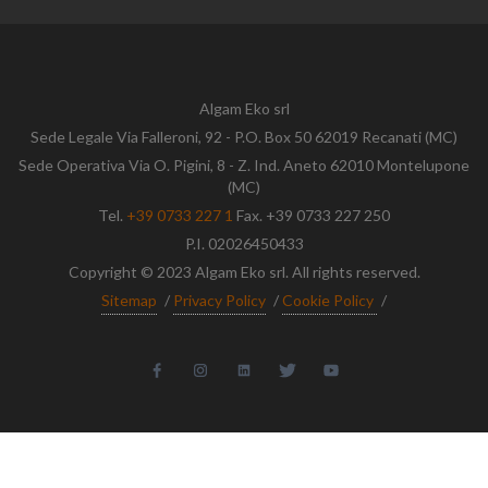
Algam Eko srl
Sede Legale Via Falleroni, 92 - P.O. Box 50 62019 Recanati (MC)
Sede Operativa Via O. Pigini, 8 - Z. Ind. Aneto 62010 Montelupone
(MC)
Tel.
+39 0733 227 1
Fax. +39 0733 227 250
P.I. 02026450433
Copyright © 2023 Algam Eko srl. All rights reserved.
Sitemap
/
Privacy Policy
/
Cookie Policy
/