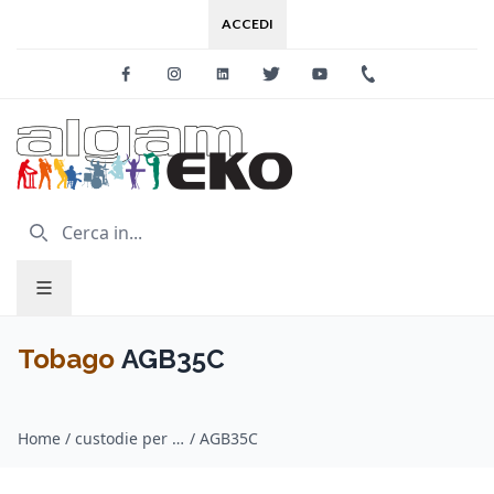
ACCEDI
Facebook
Instagram
Linkedin
Twitter
Youtube
+39 0733 227
Tobago
AGB35C
Home
/
custodie per chitarra / Tobago
/
AGB35C