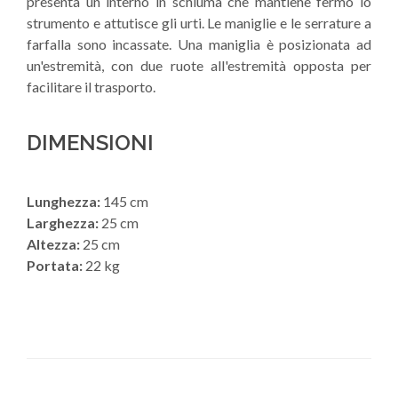
presenta un interno in schiuma che mantiene fermo lo
strumento e attutisce gli urti. Le maniglie e le serrature a
farfalla sono incassate. Una maniglia è posizionata ad
un'estremità, con due ruote all'estremità opposta per
facilitare il trasporto.
DIMENSIONI
Lunghezza:
145 cm
Larghezza:
25 cm
Altezza:
25 cm
Portata:
22 kg