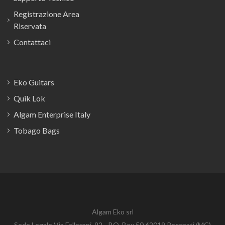
Registrazione Area
Riservata
Contattaci
Eko Guitars
Quik Lok
Algam Enterprise Italy
Tobago Bags
Algam Eko srl
Sede Legale Via Falleroni, 92 - P.O. Box 50 62019 Recanati (MC)