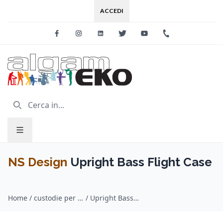
ACCEDI
Facebook
Instagram
Linkedin
Twitter
Youtube
+39 0733 227
NS Design
Upright Bass Flight Case
Home
/
custodie per archi / NS Design
/
Upright Bass Flight Case