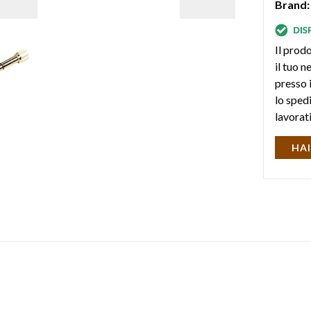
Brand:
Il prodo
il tuo 
presso i
lo sped
lavorat
HAI