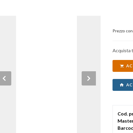
Prezzo con
Acquista t
AC
Previous
Next
AC
Cod. p
Master
Barcod