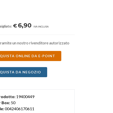
6,90
€
sigliato:
IVA INCLUSA
ramite un nostro rivenditore autorizzato
QUISTA ONLINE DA E-POINT
QUISTA DA NEGOZIO
rodotto:
19400449
 Box:
50
e:
0042406170611