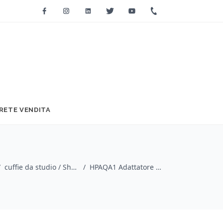
Facebook
Instagram
Linkedin
Twitter
Youtube
+39 0733 2271
RETE VENDITA
/
cuffie da studio / Shure
/
HPAQA1 Adattatore minijack 3.5mm jack 6.3mm