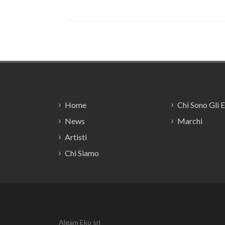
Footer
Home
Chi Sono Gli 
News
Marchi
Artisti
Chi Siamo
Algam Eko srl