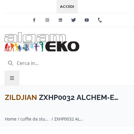
ACCEDI
Facebook
Instagram
Linkedin
Twitter
Youtube
+39 0733 227
ZILDJIAN
ZXHP0032 ALCHEM-E
Cuffie Perfect Tune Sandstorm
Home
/
cuffie da studio / ZILDJIAN
/
ZXHP0032 ALCHEM-E Cuffie Perfect Tune Sandstorm