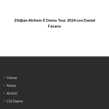
Zildjian Alchem-E Demo Tour 2024 con Daniel
Fasano
Footer
Home
News
Artisti
Chi Siamo