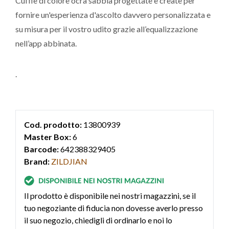
Cuffie di colore ocra sabbia progettate e create per
fornire un'esperienza d'ascolto davvero personalizzata e
su misura per il vostro udito grazie all’equalizzazione
nell’app abbinata.
.
Cod. prodotto:
13800939
Master Box:
6
Barcode:
642388329405
Brand:
ZILDJIAN
Il prodotto è disponibile nei nostri magazzini, se il
tuo negoziante di fiducia non dovesse averlo presso
il suo negozio, chiedigli di ordinarlo e noi lo