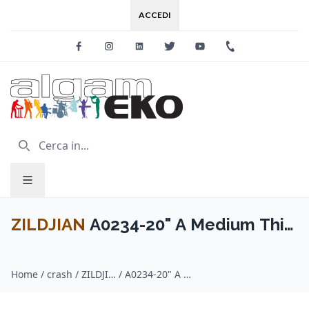
ACCEDI
Facebook
Instagram
Linkedin
Twitter
Youtube
+39 0733 227
ZILDJIAN
A0234-20" A Medium Thin
Crash
Home
/
crash / ZILDJIAN
/
A0234-20" A Medium Thin Crash