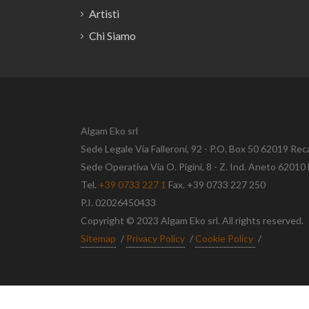
Artisti
Chi Siamo
Algam Eko srl
Sede Legale Via Falleroni, 92 - P.O. Box 50 62019 Rec
Sede Operativa Via O. Pigini, 8 - Z. Ind. Aneto 620
Tel.
+39 0733 227 1
Fax. +39 0733 227 250
P.I. 02026450433
Copyright © 2023 Algam Eko srl. All rights reserved.
Sitemap
/
Privacy Policy
/
Cookie Policy
/