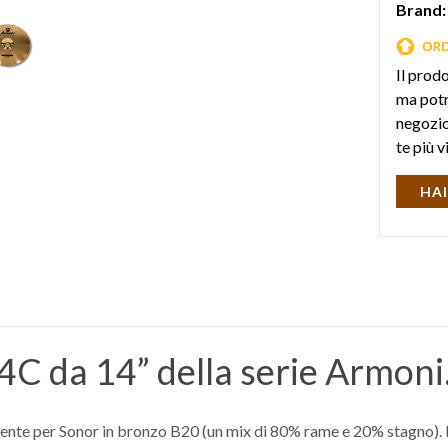
Brand:
Il prod
ma potr
negozio 
te più v
HAI
 da 14” della serie Armoni
amente per Sonor in bronzo B20 (un mix di 80% rame e 20% stagno). 