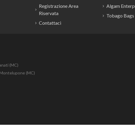
Registrazione Area
Algam Enterpr
Riservata
Tobago Bags
Contattaci
anati (MC)
10 Montelupone (MC)