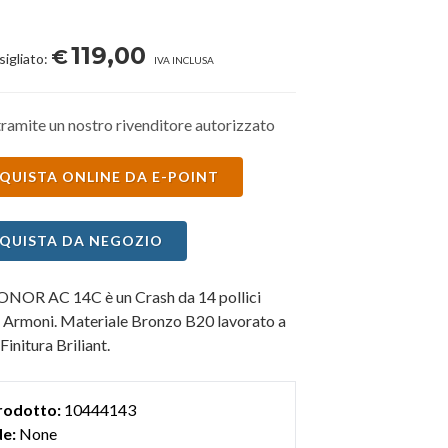
119,00
€
sigliato:
IVA INCLUSA
ramite un nostro rivenditore autorizzato
QUISTA ONLINE DA E-POINT
QUISTA DA NEGOZIO
 SONOR AC 14C è un Crash da 14 pollici
ie Armoni. Materiale Bronzo B20 lavorato a
initura Briliant.
rodotto:
10444143
e:
None