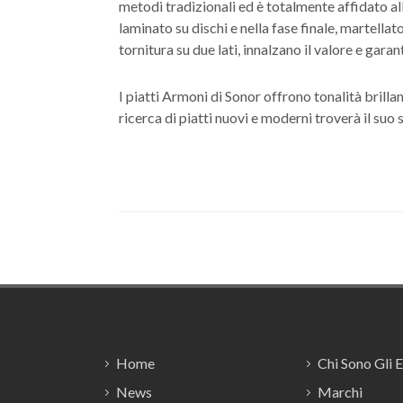
metodi tradizionali ed è totalmente affidato al
laminato su dischi e nella fase finale, martella
tornitura su due lati, innalzano il valore e gara
I piatti Armoni di Sonor offrono tonalità brilla
ricerca di piatti nuovi e moderni troverà il suo 
Footer
Home
Chi Sono Gli 
News
Marchi