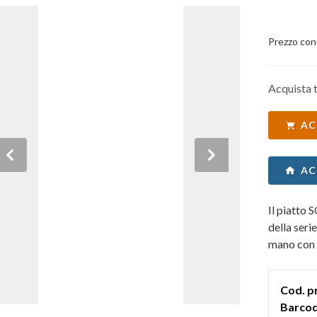
Prezzo con
Acquista t
AC
Previous
Next
AC
Il piatto
della ser
mano con F
Cod. p
Barcod