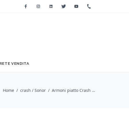
Facebook
Instagram
Linkedin
Twitter
Youtube
+39 0733 2271
RETE VENDITA
Home
/
crash / Sonor
/
Armoni piatto Crash da 14”