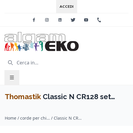
ACCEDI
Facebook
Instagram
Linkedin
Twitter
Youtube
+39 0733 227
Thomastik
Classic N CR128 set
chitarra classica
Home
/
corde per chitarra / Thomastik
/
Classic N CR128 set chitarra classica