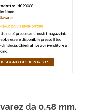
rodotto:
14090008
e:
None
Savarez
otto non è presente nei nostri magazzini,
ebbe essere disponibile presso il tuo
di fiducia. Chiedi al nostro rivenditore a
icino.
 BISOGNO DI SUPPORTO?
varez
da
0.58 mm
.