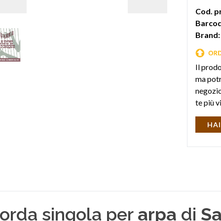
Cod. p
Barcod
Brand:
Il prod
ma potr
negozio 
te più v
HAI
corda singola per
arpa
di
Sa