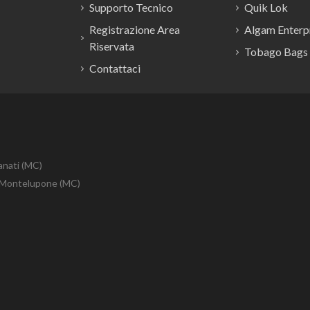
Supporto Tecnico
Quik Lok
Registrazione Area
Algam Enterpr
Riservata
Tobago Bags
Contattaci
anati (MC)
10 Montelupone (MC)