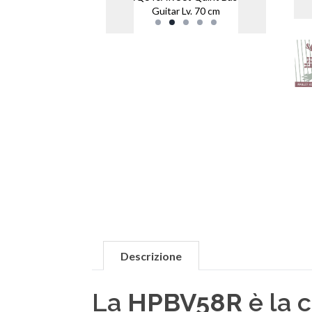
Guitar Lv. 70 cm
Descrizione
La
HPBV58R
è la 