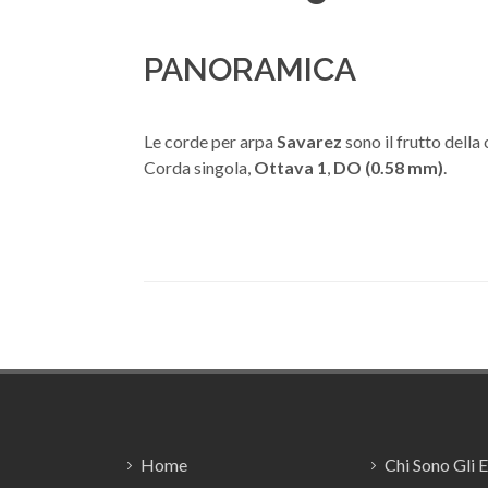
PANORAMICA
Le corde per arpa
Savarez
sono il frutto della
Corda singola,
Ottava 1
,
DO (0.58 mm)
.
Footer
Home
Chi Sono Gli 