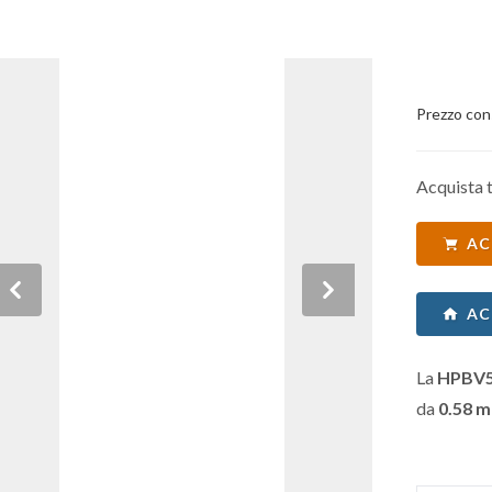
Prezzo con
Acquista t
AC
Previous
Next
AC
La
HPBV
da
0.58 