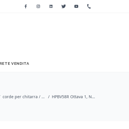
Facebook
Instagram
Linkedin
Twitter
Youtube
+39 0733 2271
RETE VENDITA
/
corde per chitarra / Savarez
/
HPBV58R Ottava 1, Nota DO (0.58 mm)