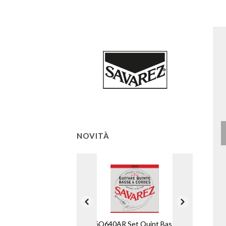
NOVITÀ
6Q640AR Set Quint Bass