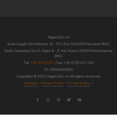
Algam Eko srl
Sede Legale Via Falleroni, 92 - P.O. Box 50 62019 Recanati (MC)
Sede Operativa Via O. Pigini, 8 - Z. Ind. Aneto 62010 Montelupone
(MC)
Tel.
+39 0733 227 1
Fax. +39 0733 227 250
P.I. 02026450433
Copyright © 2023 Algam Eko srl. All rights reserved.
Sitemap
/
Privacy Policy
/
Cookie Policy
/