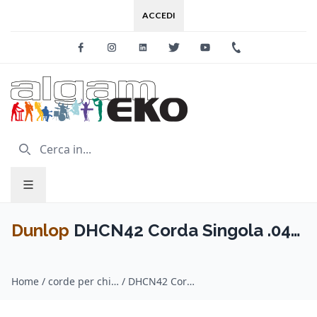
ACCEDI
Facebook
Instagram
Linkedin
Twitter
Youtube
+39 0733 227
Dunlop
DHCN42 Corda Singola .042
Avvolta
Home
/
corde per chitarra / Dunlop
/
DHCN42 Corda Singola .042 Avvolta