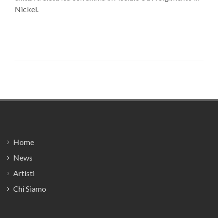
Nickel.
Footer
Home
News
Artisti
Chi Siamo