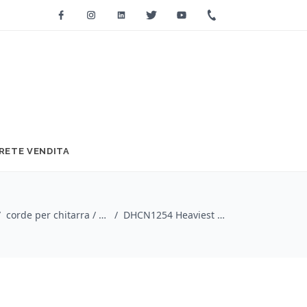
Facebook
Instagram
Linkedin
Twitter
Youtube
+39 0733 2271
RETE VENDITA
/
corde per chitarra / Dunlop
/
DHCN1254 Heaviest Core, Set/6