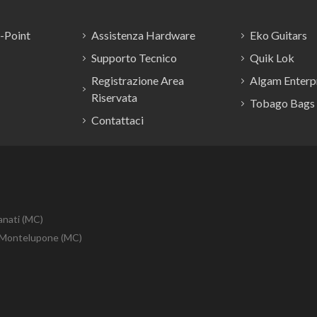
E-Point
Assistenza Hardware
Eko Guitars
Supporto Tecnico
Quik Lok
Registrazione Area
Algam Enterpr
Riservata
Tobago Bags
Contattaci
anati (MC)
10 Montelupone (MC)