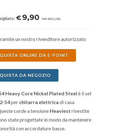
9,90
€
sigliato:
IVA INCLUSA
ramite un nostro rivenditore autorizzato
QUISTA ONLINE DA E-POINT
QUISTA DA NEGOZIO
 Heavy Core Nickel Plated Steel
è il set
2-54
per
chitarra elettrica
di casa
Queste corde a tensione
Heaviest
rivestite
 sono state progettate in modo da mantenere
sonorità con accordature basse.