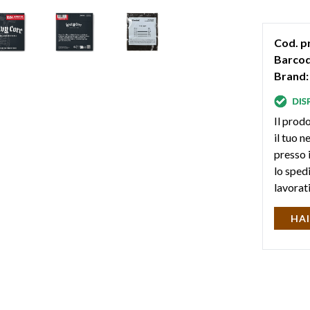
Cod. p
Barcod
Brand:
Il prodo
il tuo 
presso i
lo sped
lavorat
HAI