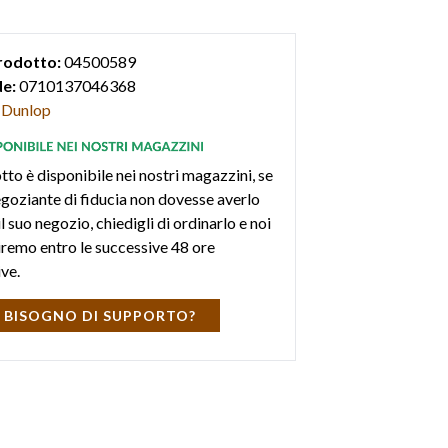
rodotto:
04500589
e:
0710137046368
Dunlop
tto è disponibile nei nostri magazzini, se
negoziante di fiducia non dovesse averlo
l suo negozio, chiedigli di ordinarlo e noi
iremo entro le successive 48 ore
ive.
 BISOGNO DI SUPPORTO?