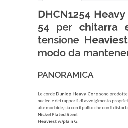
DHCN1254 Heavy C
54
per
chitarra e
tensione
Heaviest
modo da mantenere
PANORAMICA
Le corde
Dunlop Heavy Core
sono prodotte 
nucleo e dei rapporti di avvolgimento proprie
alte morbide, sia con il pulito che con il distort
Nickel Plated Steel
.
Heaviest w/plain G
.