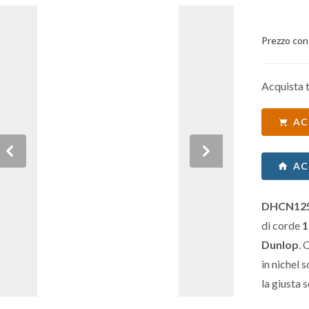
Prezzo con
Acquista t
AC
Previous
Next
AC
DHCN1254
di corde
1
Dunlop
. 
in nichel
la giusta 