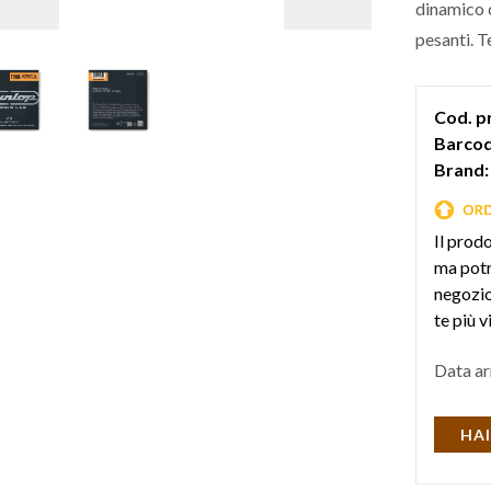
dinamico ch
pesanti. 
11-56
.
Cod. p
Barcod
Brand:
Il prod
ma potr
negozio 
te più v
Data ar
HAI