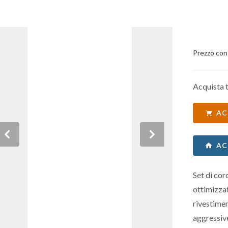
Prezzo con
Acquista t
AC
Previous
Next
AC
Set di cor
ottimizza
rivestime
aggressive