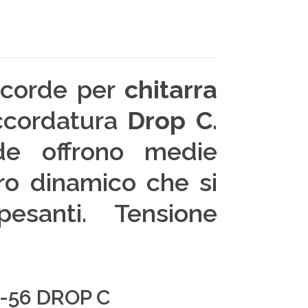
i corde per
chitarra
accordatura
Drop C
.
de offrono medie
ro dinamico che si
esanti. Tensione
-56 DROP C