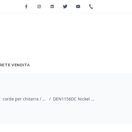
Facebook
Instagram
Linkedin
Twitter
Youtube
+39 0733 2271
RETE VENDITA
/
corde per chitarra / Dunlop
/
DEN1156DC Nickel Wound 11-56 Drop C