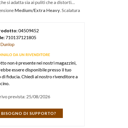
e si adatta sia ai puliti che a distorti
Tensione
Medium/Extra Heavy
. Scalatura
rodotto:
04509452
e:
710137121805
Dunlop
otto non è presente nei nostri magazzini,
ebbe essere disponibile presso il tuo
di fiducia. Chiedi al nostro rivenditore a
icino.
rivo prevista: 25/08/2026
 BISOGNO DI SUPPORTO?