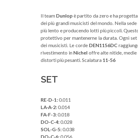
Il team
Dunlop
è partito da zero e ha progetta
dei più grandi musicisti del mondo. Nella sede 
più lento e producendo lotti più piccoli. Quest
protettivo per mantenerne la durata. Ogni set d
dei musicisti. Le corde
DEN1156DC
raggiungon
rivestimento in
Nichel
offre alte nitide, medi
distorti più pesanti. Scalatura
11-56
SET
RE-D-1:
0.011
LA-A-2:
0.014
FA-F-3:
0.018
DO-C-4:
0.028
SOL-G-5:
0.038
DO-C-6:
0.056