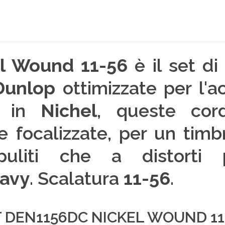
l Wound 11-56
è il set d
Dunlop
ottimizzate per l'
o in
Nichel
, queste cor
e focalizzate, per un timb
uliti che a distorti p
avy
. Scalatura
11-56
.
 DEN1156DC NICKEL WOUND 11