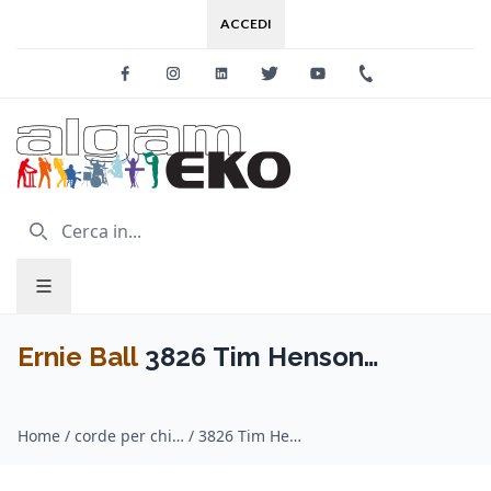
ACCEDI
Facebook
Instagram
Linkedin
Twitter
Youtube
+39 0733 227
Ernie Ball
3826 Tim Henson
Signature Electric Strings 9,5-46
Home
/
corde per chitarra / Ernie Ball
/
3826 Tim Henson Signature Electric Strings 9,5-46