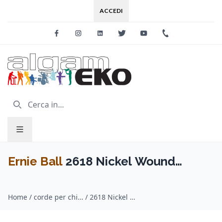
ACCEDI
Facebook
Instagram
Linkedin
Twitter
Youtube
+39 0733 227
Ernie Ball
2618 Nickel Wound
Magnum Slinky 12-56
Home
/
corde per chitarra / Ernie Ball
/
2618 Nickel Wound Magnum Slinky 12-56