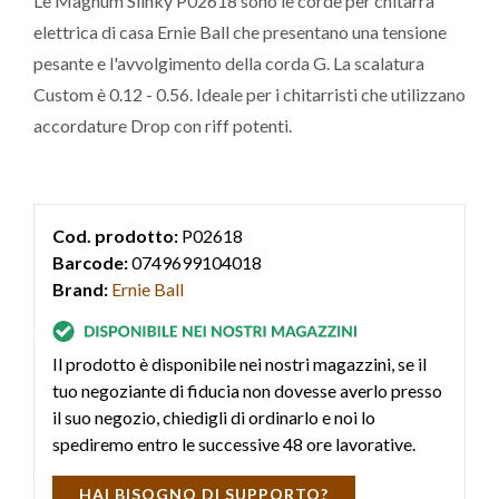
Le Magnum Slinky P02618 sono le corde per chitarra
elettrica di casa Ernie Ball che presentano una tensione
pesante e l'avvolgimento della corda G. La scalatura
Custom è 0.12 - 0.56. Ideale per i chitarristi che utilizzano
accordature Drop con riff potenti.
Cod. prodotto:
P02618
Barcode:
0749699104018
Brand:
Ernie Ball
Il prodotto è disponibile nei nostri magazzini, se il
tuo negoziante di fiducia non dovesse averlo presso
il suo negozio, chiedigli di ordinarlo e noi lo
spediremo entro le successive 48 ore lavorative.
HAI BISOGNO DI SUPPORTO?