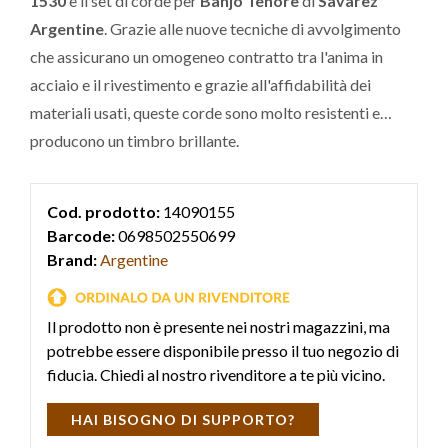
1530
è il set di corde per
Banjo Tenore
di
Savarez
Argentine
. Grazie alle nuove tecniche di avvolgimento
che assicurano un omogeneo contratto tra l'anima in
acciaio e il rivestimento e grazie all'affidabilità dei
materiali usati, queste corde sono molto resistenti e
producono un timbro brillante.
Cod. prodotto:
14090155
Barcode:
0698502550699
Brand:
Argentine
Il prodotto non è presente nei nostri magazzini, ma
potrebbe essere disponibile presso il tuo negozio di
fiducia. Chiedi al nostro rivenditore a te più vicino.
HAI BISOGNO DI SUPPORTO?