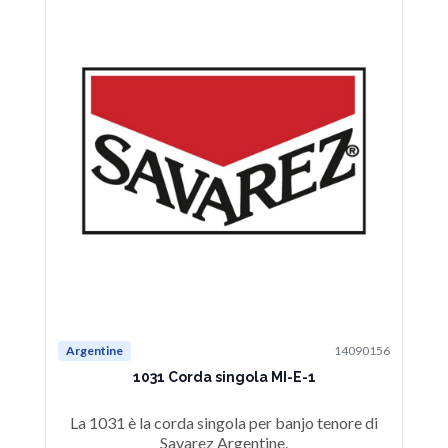
Argentine
14090156
Ar
1031 Corda singola MI-E-1
La 1031 è la corda singola per banjo tenore di
L
Savarez Argentine.