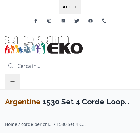
ACCEDI
Facebook
Instagram
Linkedin
Twitter
Youtube
+39 0733 227
Argentine
1530 Set 4 Corde Loop
End Banjo Tenore
Home
/
corde per chitarra / Argentine
/
1530 Set 4 Corde Loop End Banjo Tenore