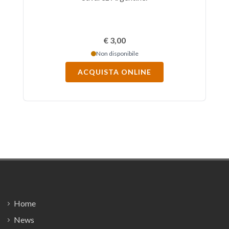
€ 3,00
Non disponibile
ACQUISTA ONLINE
Footer
Home
News