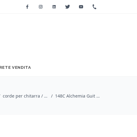
Facebook
Instagram
Linkedin
Twitter
Youtube
+39 0733 2271
RETE VENDITA
/
corde per chitarra / Aquila
/
148C Alchemia Guit Treb norm tens