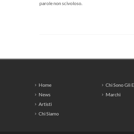
parole non scivoloso.
Footer
Home
Chi Sono Gli 
News
Marchi
Artisti
Chi Siamo