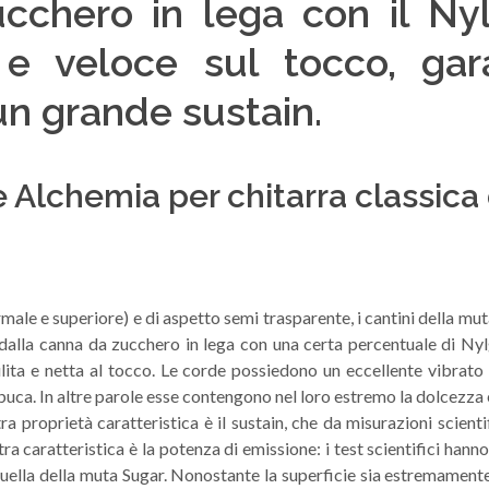
cchero in lega con il Ny
e e veloce sul tocco, ga
un grande sustain.
 Alchemia per chitarra classica
ormale e superiore) e di aspetto semi trasparente, i cantini della m
 dalla canna da zucchero in lega con una certa percentuale di Nyl
lita e netta al tocco. Le corde possiedono un eccellente vibrato
a buca. In altre parole esse contengono nel loro estremo la dolcezza 
a proprietà caratteristica è il sustain, che da misurazioni scienti
a caratteristica è la potenza di emissione: i test scientifici hann
ella della muta Sugar. Nonostante la superficie sia estremamente lisc