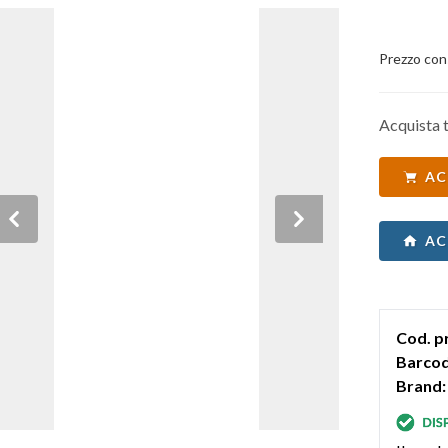
Prezzo con
Acquista t
AC
Previous
Next
AC
Cod. p
Barcod
Brand: