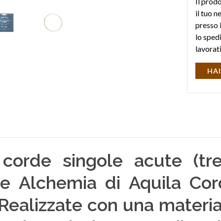
Il prodo
il tuo 
presso i
lo sped
lavorat
HAI
corde singole acute (tre
rie Alchemia di Aquila C
Realizzate con una materia