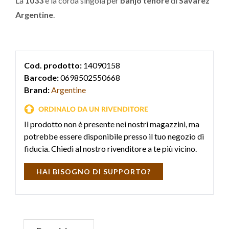
La
1033
è la corda singola per
banjo tenore
di
Savarez
Argentine
.
Cod. prodotto:
14090158
Barcode:
0698502550668
Brand:
Argentine
Il prodotto non è presente nei nostri magazzini, ma
potrebbe essere disponibile presso il tuo negozio di
fiducia. Chiedi al nostro rivenditore a te più vicino.
HAI BISOGNO DI SUPPORTO?