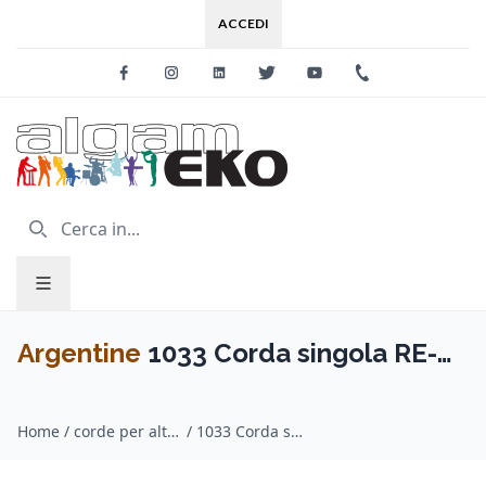
ACCEDI
Facebook
Instagram
Linkedin
Twitter
Youtube
+39 0733 227
Argentine
1033 Corda singola RE-D-
3
Home
/
corde per altri strumenti / Argentine
/
1033 Corda singola RE-D-3