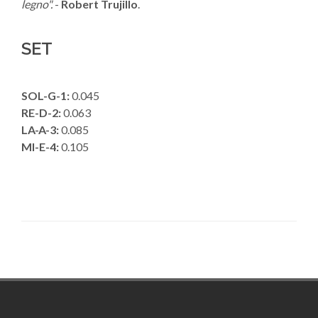
legno".
-
Robert Trujillo
.
SET
SOL-G-1:
0.045
RE-D-2:
0.063
LA-A-3:
0.085
MI-E-4:
0.105
Footer