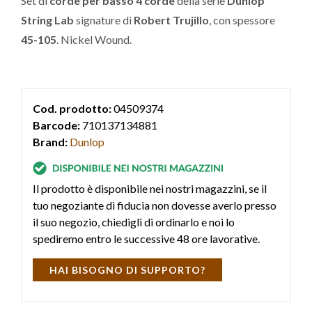
Set di
corde per basso 4 corde
della serie
Dunlop
String Lab
signature di
Robert Trujillo
, con spessore
45-105
. Nickel Wound.
Cod. prodotto:
04509374
Barcode:
710137134881
Brand:
Dunlop
Il prodotto è disponibile nei nostri magazzini, se il
tuo negoziante di fiducia non dovesse averlo presso
il suo negozio, chiedigli di ordinarlo e noi lo
spediremo entro le successive 48 ore lavorative.
HAI BISOGNO DI SUPPORTO?