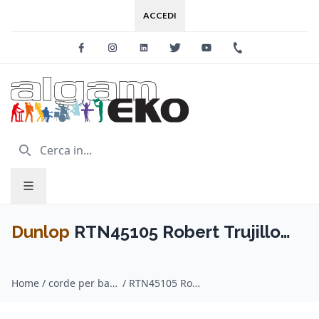
ACCEDI
Facebook
Instagram
Linkedin
Twitter
Youtube
+39 0733 227
Dunlop
RTN45105 Robert Trujillo
Nickel Wound 45-105
Home
/
corde per basso / Dunlop
/
RTN45105 Robert Trujillo Nickel Wound 45-105