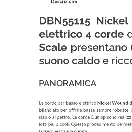
Descrizione
DBN55115 Nicke
elettrico 4 corde
d
Scale
presentano u
suono caldo e ricc
PANORAMICA
Le corde per basso elettrico
Nickel Wound
d
bilanciato per offrire basse sempre robuste, 
slap o al pettro. Le corde Dunlop sono realizz
lotti più piccoli. Questo procedimento permett
la freschezza e la durata.