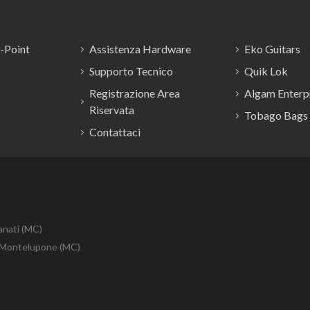
E-Point
Assistenza Hardware
Eko Guitars
Supporto Tecnico
Quik Lok
Registrazione Area
Algam Enterpr
Riservata
Tobago Bags
Contattaci
anati (MC)
10 Montelupone (MC)