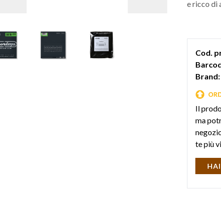
e ricco d
Cod. p
Barcod
Brand:
Il prod
ma potr
negozio 
te più v
HAI