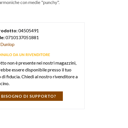
i armoniche con medie "punchy".
rodotto:
04505491
e:
0710137051881
Dunlop
otto non è presente nei nostri magazzini,
ebbe essere disponibile presso il tuo
di fiducia. Chiedi al nostro rivenditore a
icino.
 BISOGNO DI SUPPORTO?