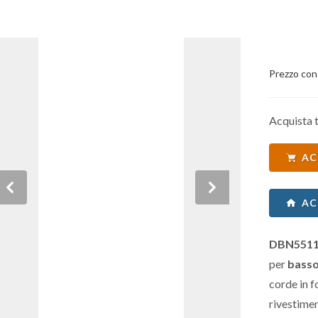
Prezzo con
Acquista t
AC
Previous
Next
AC
DBN5511
per
basso
corde in 
rivestimen