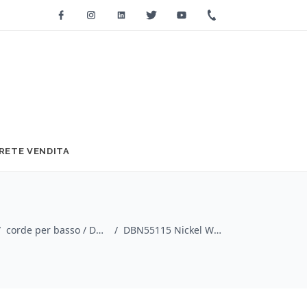
Facebook
Instagram
Linkedin
Twitter
Youtube
+39 0733 2271
RETE VENDITA
/
corde per basso / Dunlop
/
DBN55115 Nickel Wound, Extra Heavy Set/4