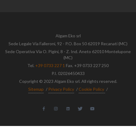
Algam Eko srl
Sede Legale Via Falleroni, 92 - P.O. Box 50 62019 Recanati (MC)
Sede Operativa Via O. Pigini, 8 - Z. Ind. Aneto 62010 Montelupone
(MC)
Tel.
+39 0733 227 1
Fax. +39 0733 227 250
P.I. 02026450433
Copyright © 2023 Algam Eko srl. All rights reserved.
Sitemap
/
Privacy Policy
/
Cookie Policy
/