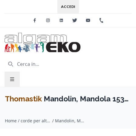
ACCEDI
Facebook
Instagram
Linkedin
Twitter
Youtube
+39 0733 227
Thomastik
Mandolin, Mandola 153
corda mandolino SOL
Home
/
corde per altri strumenti / Thomastik
/
Mandolin, Mandola 153 corda mandolino SOL