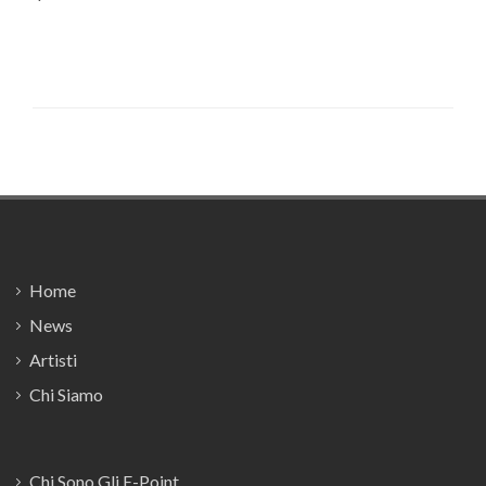
Footer
Home
News
Artisti
Chi Siamo
Chi Sono Gli E-Point