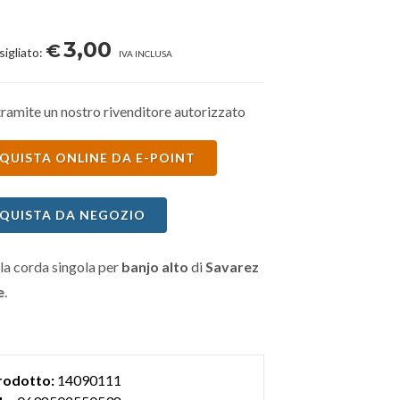
3,00
€
sigliato:
IVA INCLUSA
ramite un nostro rivenditore autorizzato
QUISTA ONLINE DA E-POINT
QUISTA DA NEGOZIO
la corda singola per
banjo alto
di
Savarez
e
.
rodotto:
14090111