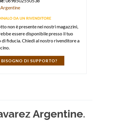
e:
0698502550538
Argentine
otto non è presente nei nostri magazzini,
ebbe essere disponibile presso il tuo
di fiducia. Chiedi al nostro rivenditore a
icino.
 BISOGNO DI SUPPORTO?
avarez Argentine
.