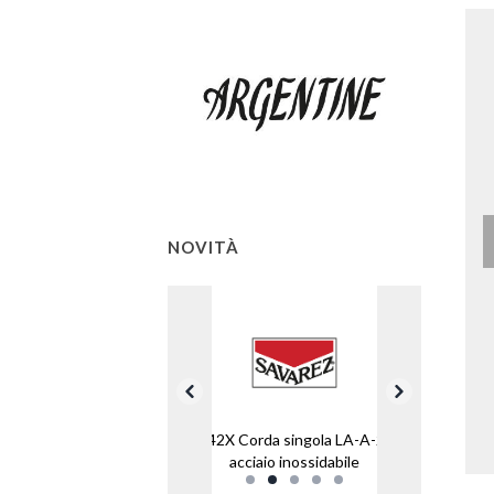
NOVITÀ
1042X Corda singola LA-A-2 in
acciaio inossidabile