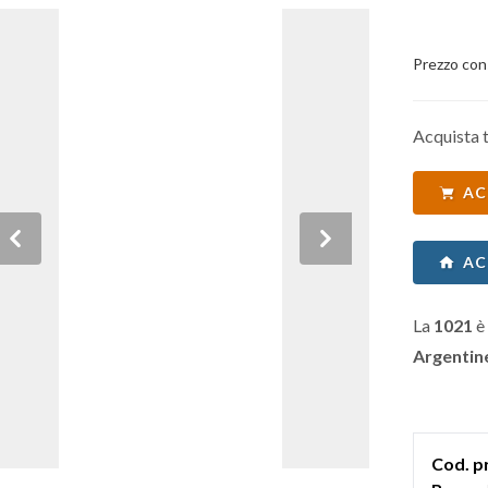
Prezzo con
Acquista t
AC
Previous
Next
AC
La
1021
è 
Argentin
Cod. p