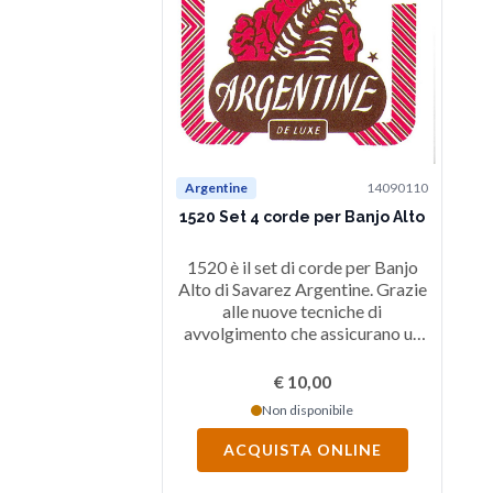
Argentine
14090110
1520 Set 4 corde per Banjo Alto
1520 è il set di corde per Banjo
Alto di Savarez Argentine. Grazie
alle nuove tecniche di
avvolgimento che assicurano un
omogeneo contratto tra l'anima
in acciaio e il rivestimento e
€ 10,00
grazie all'affidabilità dei
Non disponibile
materiali usati, queste corde sono
molto resistenti e producono un
ACQUISTA ONLINE
timbro brillante.