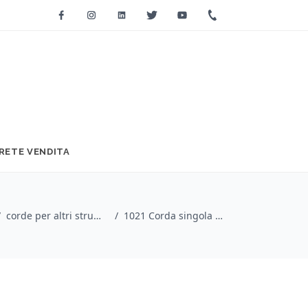
Facebook
Instagram
Linkedin
Twitter
Youtube
+39 0733 2271
RETE VENDITA
/
corde per altri strumenti / Argentine
/
1021 Corda singola LA-A-1