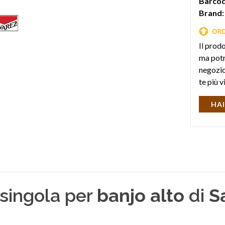
Barcod
Brand:
Il prod
ma potr
negozio 
te più v
HAI
 singola per
banjo alto
di
S