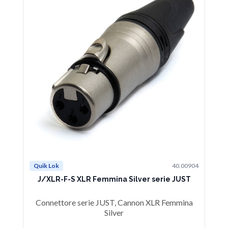
Quik Lok
40.00904
Qu
J/XLR-F-S XLR Femmina Silver serie JUST
Connettore serie JUST, Cannon XLR Femmina
C
Silver