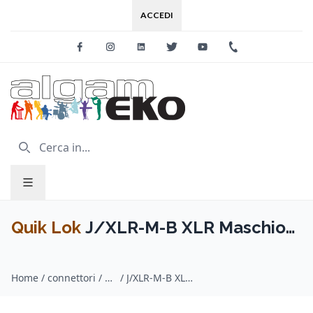
ACCEDI
Facebook
Instagram
Linkedin
Twitter
Youtube
+39 0733 227
Quik Lok
J/XLR-M-B XLR Maschio
Black serie JUST
Home
/
connettori / Quik Lok
/
J/XLR-M-B XLR Maschio Black serie JUST