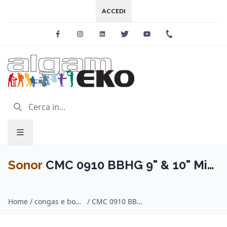
ACCEDI
Facebook
Instagram
Linkedin
Twitter
Youtube
+39 0733 227
Sonor
CMC 0910 BBHG 9" & 10" Mini
Conga Blueburst High Gloss
Home
/
congas e bongos / Sonor
/
CMC 0910 BBHG 9" & 10" Mini Conga Blueburst High Gloss