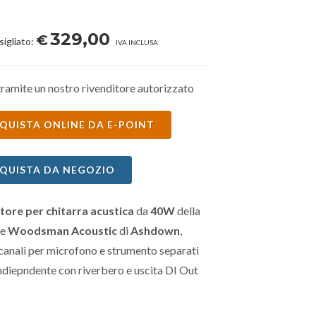
329,00
€
sigliato:
IVA INCLUSA
ramite un nostro rivenditore autorizzato
QUISTA ONLINE DA E-POINT
QUISTA DA NEGOZIO
tore per chitarra acustica
da
40W
della
ie
Woodsman Acoustic
di
Ashdown
,
canali per microfono e strumento separati
ndiepndente con riverbero e uscita DI Out