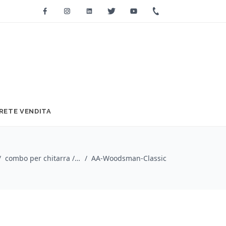
Facebook
Instagram
Linkedin
Twitter
Youtube
+39 0733 2271
RETE VENDITA
/
combo per chitarra / Ashdown
/
AA-Woodsman-Classic