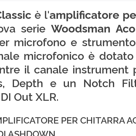
assic
è l'
amplificatore pe
ova serie
Woodsman Acou
per microfono e strumento
anale microfonico è dotato 
tre il canale instrument p
ss, Depth e un Notch Filt
a DI Out XLR.
PLIFICATORE PER CHITARRA A
DI ASHDOWN