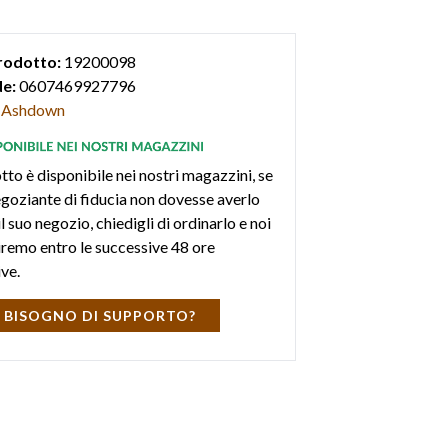
rodotto:
19200098
e:
0607469927796
Ashdown
tto è disponibile nei nostri magazzini, se
negoziante di fiducia non dovesse averlo
l suo negozio, chiedigli di ordinarlo e noi
iremo entro le successive 48 ore
ive.
 BISOGNO DI SUPPORTO?