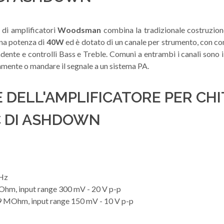
a di amplificatori
Woodsman
combina la tradizionale costruzione
na potenza di
40W
ed è dotato di un canale per strumento, con con
dente e controlli Bass e Treble. Comuni a entrambi i canali sono i
amente o mandare il segnale a un sistema PA.
E DELL'AMPLIFICATORE PER CH
 DI ASHDOWN
kHz
Ohm, input range 300 mV - 20 V p-p
9 MOhm, input range 150 mV - 10 V p-p