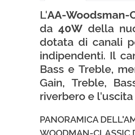
L'
AA-Woodsman-Cl
da
40W
della nu
dotata di canali 
indipendenti. Il c
Bass e Treble, men
Gain, Treble, Ba
riverbero e l'uscit
PANORAMICA DELL'AM
WOODMAN-CLASSIC 