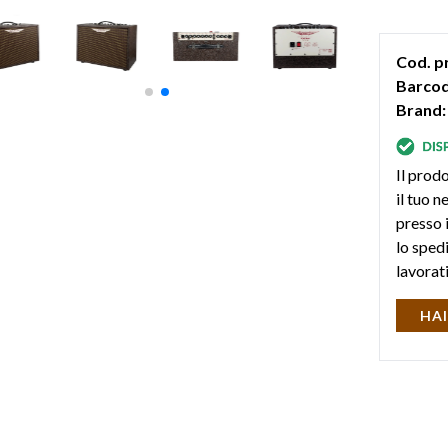
Cod. p
Barcod
Brand:
Il prodo
il tuo 
presso i
lo sped
lavorat
HAI