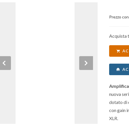
Prezzo con
Acquista t
AC
Previous
Next
AC
Amplifica
nuova ser
dotato di 
con gain i
XLR.