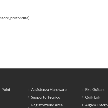
ssore, profondità)
E-Point
Assistenza Hardware
Eko Guitars
Supporto Tecnico
Quik Lok
Registrazione Area
Algam Enterpr