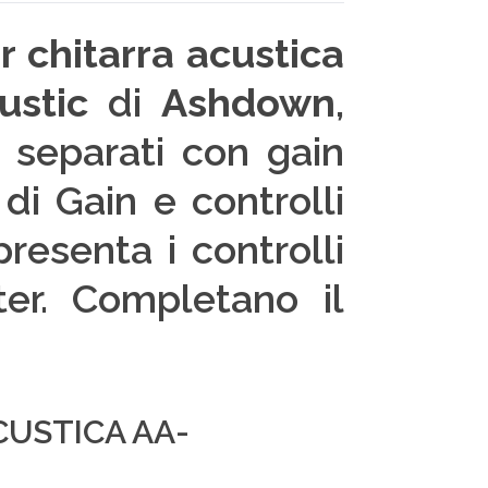
r chitarra acustica
stic
di
Ashdown
,
 separati con gain
di Gain e controlli
resenta i controlli
er. Completano il
CUSTICA AA-