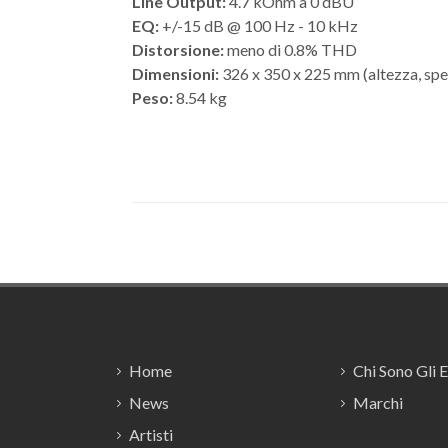
Line Output:
4.7 kOhm a 0 dBU
EQ:
+/-15 dB @ 100 Hz - 10 kHz
Distorsione:
meno di 0.8% THD
Dimensioni:
326 x 350 x 225 mm (altezza, spe
Peso:
8.54 kg
Footer
Home
Chi Sono Gli 
News
Marchi
Artisti