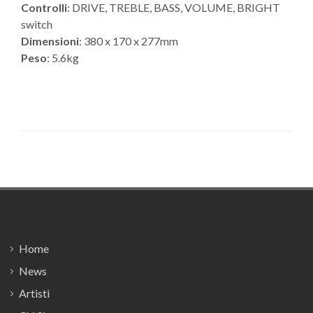
Controlli
: DRIVE, TREBLE, BASS, VOLUME, BRIGHT
switch
Dimensioni
: 380 x 170 x 277mm
Peso
: 5.6kg
Footer
Home
News
Artisti