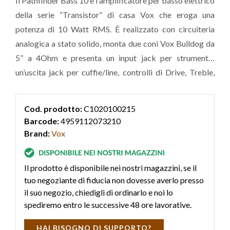
Il Pathfinder Bass 10 è l'amplificatore per basso elettrico
della serie “Transistor” di casa Vox che eroga una
potenza di 10 Watt RMS. È realizzato con circuiteria
analogica a stato solido, monta due coni Vox Bulldog da
5” a 4Ohm e presenta un input jack per strumento,
un’uscita jack per cuffie/line, controlli di Drive, Treble,
Bass, Volume e switch per passare in modalità Bright.
Ideale per studiare in casa o in sp
Cod. prodotto:
C1020100215
Barcode:
4959112073210
Brand:
Vox
Il prodotto è disponibile nei nostri magazzini, se il
tuo negoziante di fiducia non dovesse averlo presso
il suo negozio, chiedigli di ordinarlo e noi lo
spediremo entro le successive 48 ore lavorative.
HAI BISOGNO DI SUPPORTO?