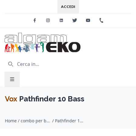
ACCEDI
Facebook
Instagram
Linkedin
Twitter
Youtube
+39 0733 227
Vox
Pathfinder 10 Bass
Home
/
combo per basso / Vox
/
Pathfinder 10 Bass