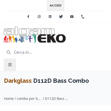
ACCEDI
Facebook
Instagram
Linkedin
Twitter
Youtube
+39 0733 227
Darkglass
D112D Bass Combo
Home
/
combo per basso / Darkglass
/
D112D Bass Combo