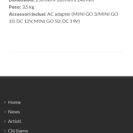
Peso:
3,5 kg
Accessori inclusi:
AC adapter (MINI GO 3/MINI GO
10: DC 12V, MINI GO 50: DC 19V)
Footer
Home
News
Artisti
Chi Siamo