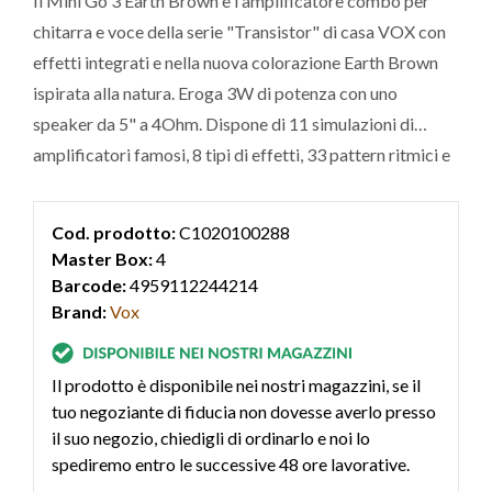
Il Mini Go 3 Earth Brown è l'amplificatore combo per
chitarra e voce della serie "Transistor" di casa VOX con
effetti integrati e nella nuova colorazione Earth Brown
ispirata alla natura. Eroga 3W di potenza con uno
speaker da 5" a 4Ohm. Dispone di 11 simulazioni di
amplificatori famosi, 8 tipi di effetti, 33 pattern ritmici e
ricarica USB. Presenta controlli onboard per le sezioni di
Amp, EQ, Mic IN, Effects e Rythm, per una gestione
Cod. prodotto:
C1020100288
totale del proprio suo
Master Box:
4
Barcode:
4959112244214
Brand:
Vox
Il prodotto è disponibile nei nostri magazzini, se il
tuo negoziante di fiducia non dovesse averlo presso
il suo negozio, chiedigli di ordinarlo e noi lo
spediremo entro le successive 48 ore lavorative.