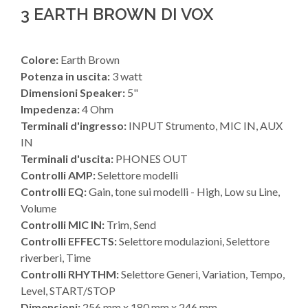
3 EARTH BROWN DI VOX
Colore:
Earth Brown
Potenza in uscita:
3 watt
Dimensioni Speaker:
5"
Impedenza:
4 Ohm
Terminali d'ingresso:
INPUT Strumento, MIC IN, AUX
IN
Terminali d'uscita:
PHONES OUT
Controlli AMP:
Selettore modelli
Controlli EQ:
Gain, tone sui modelli - High, Low su Line,
Volume
Controlli MIC IN:
Trim, Send
Controlli EFFECTS:
Selettore modulazioni, Selettore
riverberi, Time
Controlli RHYTHM:
Selettore Generi, Variation, Tempo,
Level, START/STOP
Dimensioni:
256 mm x 180 mm x 246 mm